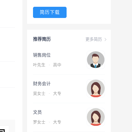
简历下载
推荐简历
更多简历
销售岗位
叶先生
·
高中
财务会计
吴女士
·
大专
文员
罗女士
·
大专