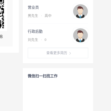
营业员
男先生
·
高中
行政后勤
息
刘先生
·
0
查看更多简历
微信扫一扫找工作