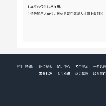
1.本平台仅供信息发布。
2.请告知用人单位，该信息是在郯城人才网上看到的
栏目导航:
职位搜索
简历中心
名企展示
一句话
套餐标准
金币充值
意见建议
联系我